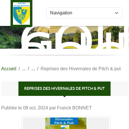
Panneau de gestion des cookies
GOL
CLU
BOC
BRE
Accueil
Reprises des Hivernales de Pitch & put
REPRISES DES HIVERNALES DE PITCH & PUT
Publiée le
08 oct. 2024
par Franck BONNET