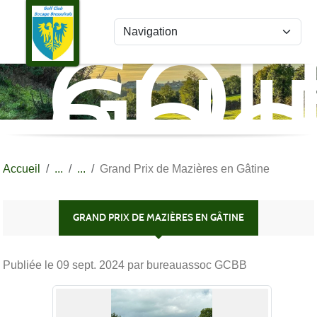
Panneau de gestion des cookies
GOL
CLU
BOC
BRE
Accueil
Grand Prix de Mazières en Gâtine
GRAND PRIX DE MAZIÈRES EN GÂTINE
Publiée le
09 sept. 2024
par bureauassoc GCBB