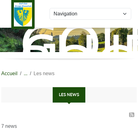
Panneau de gestion des cookies
GOL
CLU
BOC
BRE
Accueil
Les news
LES NEWS
7 news