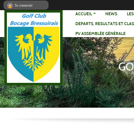
Panneau de gestion des cookies
Se connecter
ACCUEIL
NEWS
LE
DEPARTS, RESULTATS ET CLA
PV ASSEMBLÉE GÉNÉRALE
GO