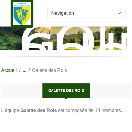
Panneau de gestion des cookies
GOL
CLU
BOC
BRE
Accueil
Galette des Rois
GALETTE DES ROIS
L'équipe
Galette des Rois
est composée de 14 membres.